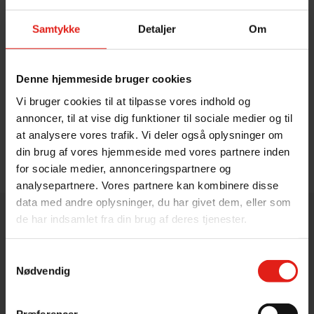
Samtykke
Detaljer
Om
Overnatning
Vi tilbyder også overnatning i både telt, hytter og
Denne hjemmeside bruger cookies
feriehus.
Vi bruger cookies til at tilpasse vores indhold og
annoncer, til at vise dig funktioner til sociale medier og til
at analysere vores trafik. Vi deler også oplysninger om
Læs mere her
din brug af vores hjemmeside med vores partnere inden
for sociale medier, annonceringspartnere og
analysepartnere. Vores partnere kan kombinere disse
data med andre oplysninger, du har givet dem, eller som
de har indsamlet fra din brug af deres tjenester.
Om Suså Kano & Kajak
Samtykkevalg
Suså Kano & Kajak er en outdoor virksomhed,
Nødvendig
der hører under Gunderslevholm Gods.
Godsets hovedbygning fra 1729 er beliggende