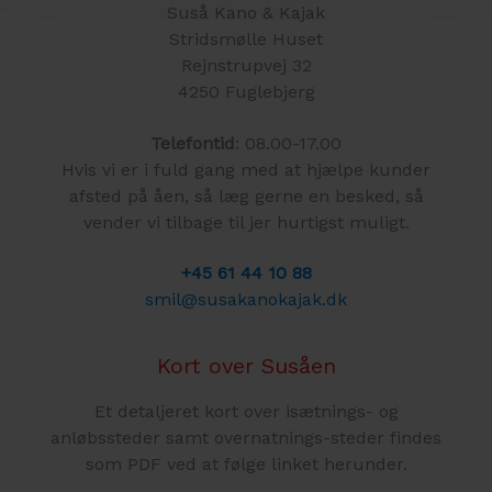
Suså Kano & Kajak
Stridsmølle Huset
Rejnstrupvej 32
4250 Fuglebjerg
Telefontid
: 08.00-17.00
Hvis vi er i fuld gang med at hjælpe kunder
afsted på åen, så læg gerne en besked, så
vender vi tilbage til jer hurtigst muligt.
+45 61 44 10 88
smil@susakanokajak.dk
Kort over Susåen
Et detaljeret kort over isætnings- og
anløbssteder samt overnatnings-steder findes
som PDF ved at følge linket herunder.