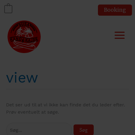
Gå
Booking
0
til
indholdet
view
Det ser ud til at vi ikke kan finde det du leder efter.
Prøv eventuelt at søge.
Søg
efter: