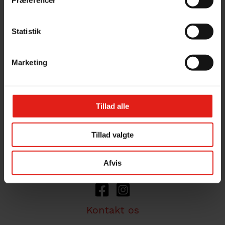
Præferencer
direkte til Susåen og ejendommens
jorde strækker sig over et langt stykke af å-
Statistik
systemets bred. Gunderslevholm har i
generationer været ejet af familien Neergaard,
som er aktivt engageret i Susåens natur og
Marketing
miljø.
Cookies- & Privatlivspolitik
Tillad alle
Tillad valgte
Afvis
Kontakt os