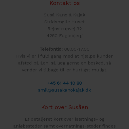
Kontakt os
Suså Kano & Kajak
Stridsmølle Huset
Rejnstrupvej 32
4250 Fuglebjerg
Telefontid
: 08.00-17.00
Hvis vi er i fuld gang med at hjælpe kunder
afsted på åen, så læg gerne en besked, så
vender vi tilbage til jer hurtigst muligt.
+45 61 44 10 88
smil@susakanokajak.dk
Kort over Susåen
Et detaljeret kort over isætnings- og
anløbssteder samt overnatnings-steder findes