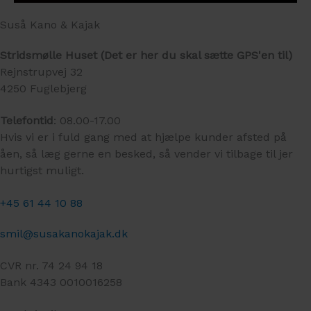
Suså Kano & Kajak
Stridsmølle Huset (Det er her du skal sætte GPS'en til)
Rejnstrupvej 32
4250 Fuglebjerg
Telefontid
: 08.00-17.00
Hvis vi er i fuld gang med at hjælpe kunder afsted på
åen, så læg gerne en besked, så vender vi tilbage til jer
hurtigst muligt.
+45 61 44 10 88
smil@susakanokajak.dk
CVR nr. 74 24 94 18
Bank 4343 0010016258