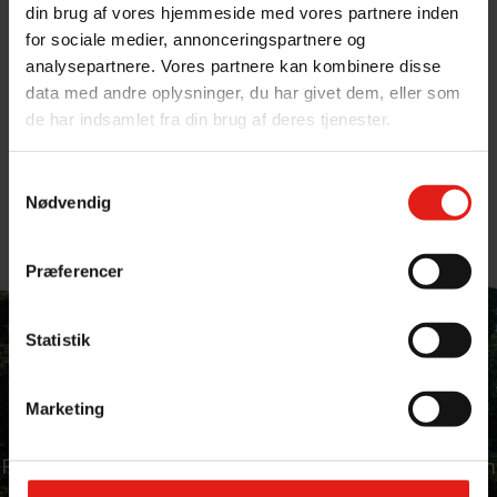
din brug af vores hjemmeside med vores partnere inden
for sociale medier, annonceringspartnere og
analysepartnere. Vores partnere kan kombinere disse
data med andre oplysninger, du har givet dem, eller som
de har indsamlet fra din brug af deres tjenester.
Samtykkevalg
Nødvendig
Præferencer
Statistik
Har du brug for hjælp?
Vi er altid klar til at hjælpe dig med
Marketing
rådgivning og svar på spørgsmål.
Ring til os på
+45 61 44 10 88
eller send os en
mail
.