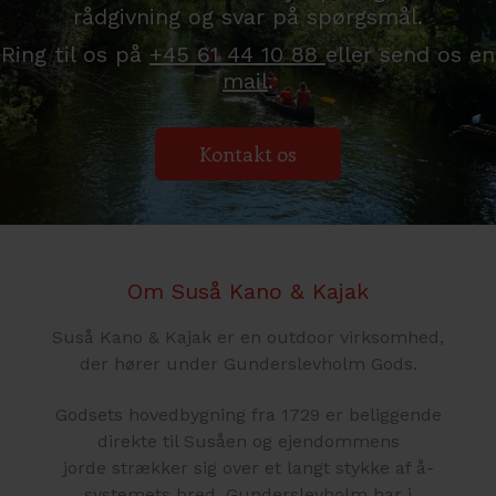
rådgivning og svar på spørgsmål.
Ring til os på
+45 61 44 10 88
eller send os en
mail
.
Kontakt os
Om Suså Kano & Kajak
Suså Kano & Kajak er en outdoor virksomhed,
der hører under Gunderslevholm Gods.
Godsets hovedbygning fra 1729 er beliggende
direkte til Susåen og ejendommens
jorde strækker sig over et langt stykke af å-
systemets bred. Gunderslevholm har i