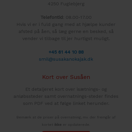
4250 Fuglebjerg
Telefontid
: 08.00-17.00
Hvis vi er i fuld gang med at hjælpe kunder
afsted på åen, så læg gerne en besked, så
vender vi tilbage til jer hurtigst muligt.
+45 61 44 10 88
smil@susakanokajak.dk
Kort over Susåen
Et detaljeret kort over isætnings- og
anløbssteder samt overnatnings-steder findes
som PDF ved at følge linket herunder.
Bemærk at de priser på overnatning, mv. der fremgår af
kortet
ikke
er opdaterede.