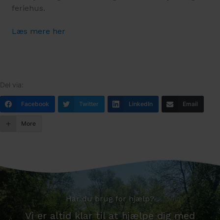
feriehus.
Læs mere her
Facebook
Twitter
LinkedIn
Email
More
Har du brug for hjælp?
Vi er altid klar til at hjælpe dig med