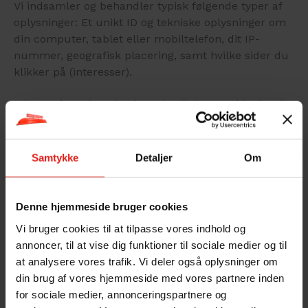
Vi indsamler og behandler typisk følgende typer af
oplysninger: Et unikt ID og tekniske oplysninger om
din computer, tablet eller mobiltelefon, dit IP-
nummer, geografisk placering, samt hvilke sider du
klikker på (interesser).
I det omfang du selv giver eksplicit samtykke hertil
og selv indtaster informationerne behandles
desuden: Navn, telefonnummer, e-mail, adresse og
betalingsoplysninger. Det vil typisk være i forbindelse
Samtykke
Detaljer
Om
med oprettelse af login eller ved køb.
Sikkerhed
Denne hjemmeside bruger cookies
Vi bruger cookies til at tilpasse vores indhold og
Vi har truffet tekniske og organisatoriske
annoncer, til at vise dig funktioner til sociale medier og til
foranstaltninger mod, at dine oplysninger hændeligt
at analysere vores trafik. Vi deler også oplysninger om
eller ulovligt bliver slettet, offentliggjort, fortabt,
din brug af vores hjemmeside med vores partnere inden
forringet eller kommer til uvedkommendes
for sociale medier, annonceringspartnere og
kendskab, misbruges eller i øvrigt behandles i strid