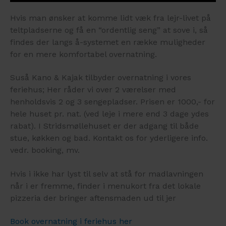
Hvis man ønsker at komme lidt væk fra lejr-livet på
teltpladserne og få en “ordentlig seng” at sove i, så
findes der langs å-systemet en række muligheder
for en mere komfortabel overnatning.
Suså Kano & Kajak tilbyder overnatning i vores
feriehus; Her råder vi over 2 værelser med
henholdsvis 2 og 3 sengepladser. Prisen er 1000,- for
hele huset pr. nat. (ved leje i mere end 3 dage ydes
rabat). I Stridsmøllehuset er der adgang til både
stue, køkken og bad. Kontakt os for yderligere info.
vedr. booking, mv.
Hvis i ikke har lyst til selv at stå for madlavningen
når i er fremme, finder i menukort fra det lokale
pizzeria der bringer aftensmaden ud til jer
Book overnatning i feriehus her