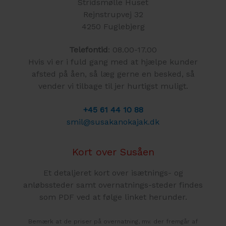
Stridsmølle Huset
Rejnstrupvej 32
4250 Fuglebjerg
Telefontid
: 08.00-17.00
Hvis vi er i fuld gang med at hjælpe kunder
afsted på åen, så læg gerne en besked, så
vender vi tilbage til jer hurtigst muligt.
+45 61 44 10 88
smil@susakanokajak.dk
Kort over Susåen
Et detaljeret kort over isætnings- og
anløbssteder samt overnatnings-steder findes
som PDF ved at følge linket herunder.
Bemærk at de priser på overnatning, mv. der fremgår af