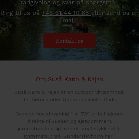
rådgivning og svar på spørgsmål.
Ring til os på
+45 61 44 10 88
eller send os en
mail
.
Kontakt os
Om Suså Kano & Kajak
Suså Kano & Kajak er en outdoor virksomhed,
der hører under Gunderslevholm Gods.
Godsets hovedbygning fra 1729 er beliggende
direkte til Susåen og ejendommens
jorde strækker sig over et langt stykke af å-
systemets bred. Gunderslevholm har i