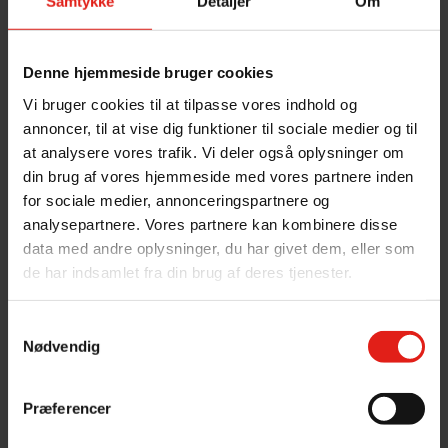
Samtykke
Detaljer
Om
Læs mere
Denne hjemmeside bruger cookies
Vi bruger cookies til at tilpasse vores indhold og
annoncer, til at vise dig funktioner til sociale medier og til
at analysere vores trafik. Vi deler også oplysninger om
din brug af vores hjemmeside med vores partnere inden
for sociale medier, annonceringspartnere og
analysepartnere. Vores partnere kan kombinere disse
data med andre oplysninger, du har givet dem, eller som
de har indsamlet fra din brug af deres tjenester.
Samtykkevalg
Nødvendig
Kort & Gode Råd
Få gode råd omkring sikkerhed,
Præferencer
overnatning og lejrliv mm. Se også kort
over Suså'en.