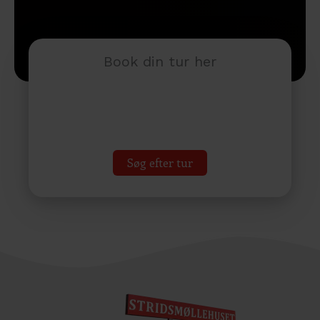
Book din tur her
Søg efter tur