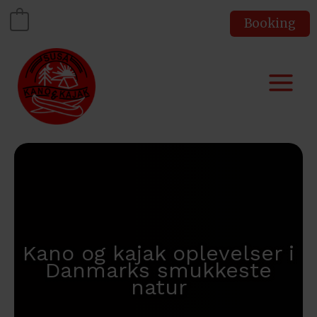
Gå
Booking
0
til
indholdet
Kano og kajak oplevelser i
Danmarks smukkeste
natur