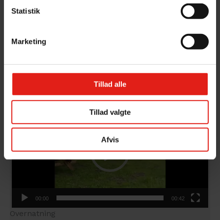
Statistik
Læs mere
Marketing
Tillad alle
Videoafspiller
Tillad valgte
Afvis
00:00
00:42
Overnatning