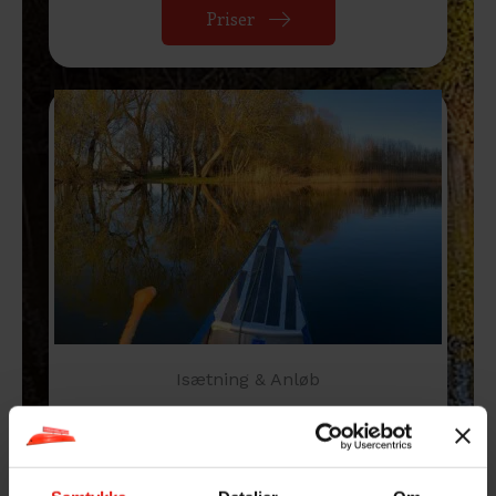
Priser
Isætning & Anløb
Du kan starte din kanotur fra flere
startsteder. Læs mere om disse steder
her.