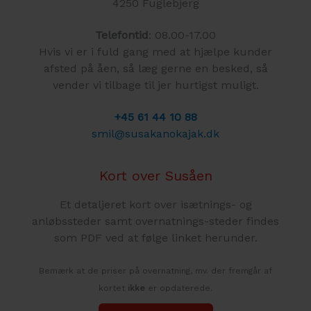
4250 Fuglebjerg
Telefontid
: 08.00-17.00
Hvis vi er i fuld gang med at hjælpe kunder
afsted på åen, så læg gerne en besked, så
vender vi tilbage til jer hurtigst muligt.
+45 61 44 10 88
smil@susakanokajak.dk
Kort over Susåen
Et detaljeret kort over isætnings- og
anløbssteder samt overnatnings-steder findes
som PDF ved at følge linket herunder.
Bemærk at de priser på overnatning, mv. der fremgår af
kortet
ikke
er opdaterede.