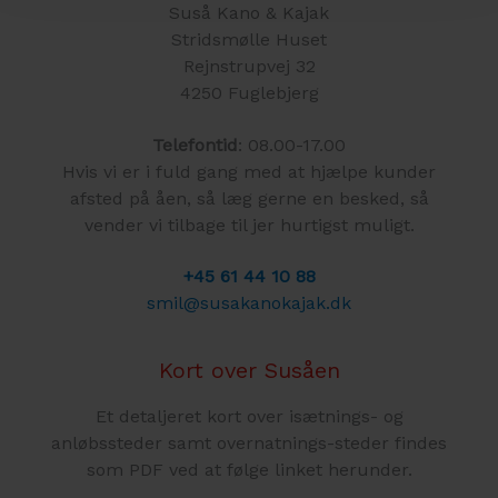
Suså Kano & Kajak
Stridsmølle Huset
Rejnstrupvej 32
4250 Fuglebjerg
Telefontid
: 08.00-17.00
Hvis vi er i fuld gang med at hjælpe kunder
afsted på åen, så læg gerne en besked, så
vender vi tilbage til jer hurtigst muligt.
+45 61 44 10 88
smil@susakanokajak.dk
Kort over Susåen
Et detaljeret kort over isætnings- og
anløbssteder samt overnatnings-steder findes
som PDF ved at følge linket herunder.