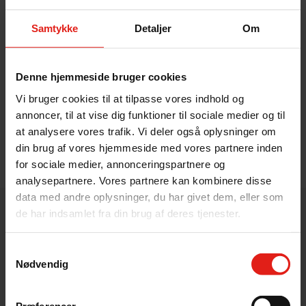
Samtykke
Detaljer
Om
Overnatning
Vi tilbyder også overnatning i både telt, hytter og
Denne hjemmeside bruger cookies
feriehus.
Vi bruger cookies til at tilpasse vores indhold og
annoncer, til at vise dig funktioner til sociale medier og til
at analysere vores trafik. Vi deler også oplysninger om
Læs mere her
din brug af vores hjemmeside med vores partnere inden
for sociale medier, annonceringspartnere og
analysepartnere. Vores partnere kan kombinere disse
data med andre oplysninger, du har givet dem, eller som
de har indsamlet fra din brug af deres tjenester.
Om Suså Kano & Kajak
Samtykkevalg
Suså Kano & Kajak er en outdoor virksomhed,
Nødvendig
der hører under Gunderslevholm Gods.
Godsets hovedbygning fra 1729 er beliggende