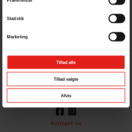
Præferencer
direkte til Susåen og ejendommens
jorde strækker sig over et langt stykke af å-
Statistik
systemets bred. Gunderslevholm har i
generationer været ejet af familien Neergaard,
som er aktivt engageret i Susåens natur og
Marketing
miljø.
Cookies- & Privatlivspolitik
Tillad alle
Tillad valgte
Afvis
Kontakt os