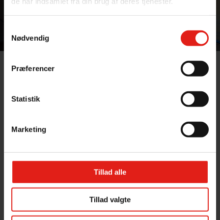
de har indsamlet fra din brug af deres tjenester.
Kontakt os
Samtykkevalg
Nødvendig
Præferencer
Om Suså Kano & Kajak
Statistik
Suså Kano & Kajak er en outdoor virksomhed,
der hører under Gunderslevholm Gods.
Marketing
Godsets hovedbygning fra 1729 er beliggende
direkte til Susåen og ejendommens
jorde strækker sig over et langt stykke af å-
systemets bred. Gunderslevholm har i
Tillad alle
generationer været ejet af familien Neergaard,
som er aktivt engageret i Susåens natur og
Tillad valgte
miljø.