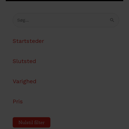
Søg
efter:
Startsteder
Slutsted
Varighed
Pris
Nulstil filter