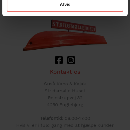
Afvis
Cookies- & Privatlivspolitik
Kontakt os
Suså Kano & Kajak
Stridsmølle Huset
Rejnstrupvej 32
4250 Fuglebjerg
Telefontid
: 08.00-17.00
Hvis vi er i fuld gang med at hjælpe kunder