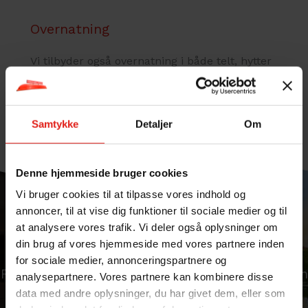
Overnatning
Vi tilbyder også overnatning i både telt, hytter
og feriehus.
Læs mere her
Samtykke
Detaljer
Om
Denne hjemmeside bruger cookies
Vi bruger cookies til at tilpasse vores indhold og
annoncer, til at vise dig funktioner til sociale medier og til
Har du brug for hjælp?
at analysere vores trafik. Vi deler også oplysninger om
Vi er altid klar til at hjælpe dig med
din brug af vores hjemmeside med vores partnere inden
rådgivning og svar på spørgsmål.
for sociale medier, annonceringspartnere og
Ring til os på
+45 5545 00 88
eller send os en
analysepartnere. Vores partnere kan kombinere disse
mail
.
data med andre oplysninger, du har givet dem, eller som