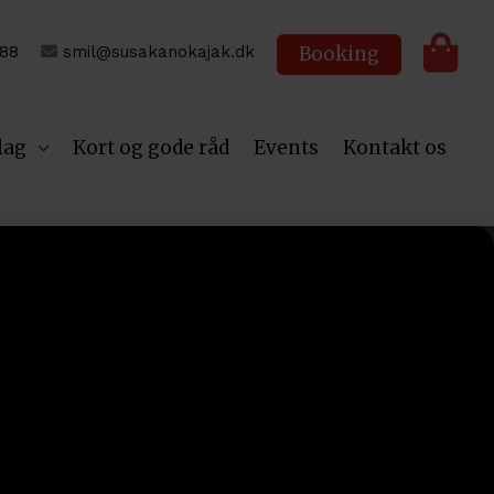
 88
smil@susakanokajak.dk
Booking
lag
Kort og gode råd
Events
Kontakt os