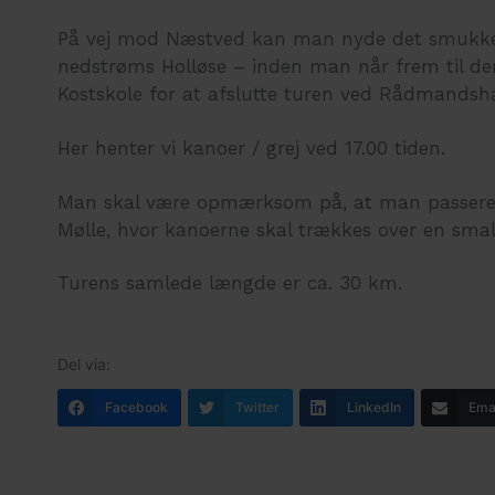
På vej mod Næstved kan man nyde det smukke
nedstrøms Holløse – inden man når frem til d
Kostskole for at afslutte turen ved Rådmandsh
Her henter vi kanoer / grej ved 17.00 tiden.
Man skal være opmærksom på, at man passerer
Mølle, hvor kanoerne skal trækkes over en sma
Turens samlede længde er ca. 30 km.
Facebook
Twitter
LinkedIn
Ema