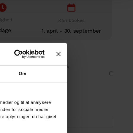
ighed
Kan bookes
dage
1. april - 30. september
0,00
kr.
)
l kl 20.00 – Prisen er 200 kr ekstra
Om
 medier og til at analysere
d
nden for sociale medier,
e oplysninger, du har givet