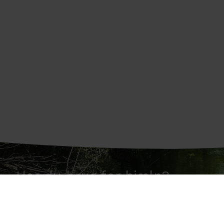
Har du brug for hjælp?
Vi er altid klar til at hjælpe dig med rådgi
Ring til os på
+45 61 44 10 88
eller send o