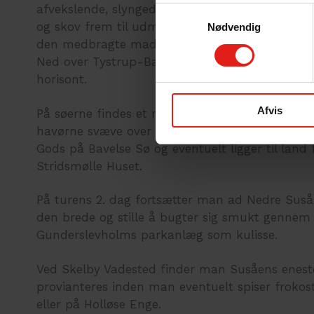
afvekslende, slyngede og bakkede ådal med ma
Samtykkevalg
og skov frem til udmundingen i Tystrup Sø, hv
Nødvendig
den medbragte madpakke ved Frederikskilde Stra
Ned over Tystrup-Bavelse Søerne oplever man
horisont.
Afvis
På søerne findes et rigt fugleliv; Ofte vil man
havørne svæve over søerne inden man sejler fo
Gods på Bavelse Sø og eventuelt ligger til land 
Stridsmølle Huset.
På turens 2. dag fortsætter man ad Nedre Sus
den brede og stille å bugter sig smukt genne
Gunderslevholms parkanlæg som kulisse.
Ved Skelby Vadested finder man Susåens enes
provianteres inden man eventuelt spiser frokos
eller på Holløse Enge.