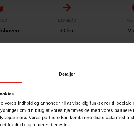
sted
Længde
Var
shaven
30 km
2 
Sejl helt til kl. 20.00 (+
20
eriehus.
Ønsker du at kunne sejle helt ti
Detaljer
pr. båd.
*
 til
ookies
Isætning
se vores indhold og annoncer, til at vise dig funktioner til sociale
Isætningstidspunkt fra startste
oplysninger om din brug af vores hjemmeside med vores partnere i
up-Bavelse Søerne inden
ysepartnere. Vores partnere kan kombinere disse data med andr
 Turen indledes med ca 7
et fra din brug af deres tjenester.
ste natur; Oplev den