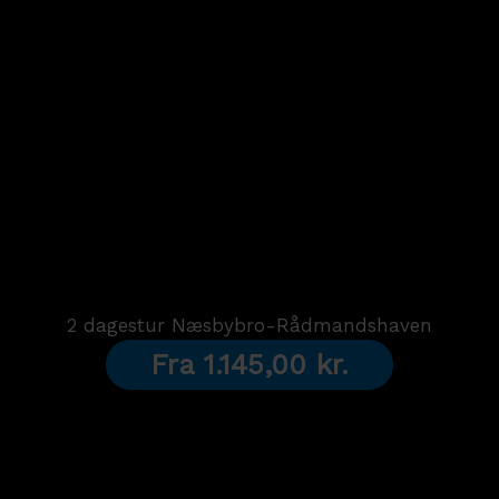
2 dagestur Næsbybro-Rådmandshaven
Fra
1.145,00
kr.