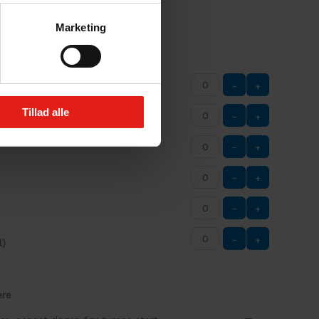
Marketing
le sejlende – vælg antal herunder:
-
+
Tillad alle
-
+
-
+
-
+
-
+
-
+
l)
ere