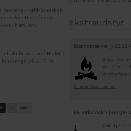
Veststørrelser fremsendes sene
 moræne-/istidslandskab
en smukke Herlufsholm
Ekstraudstyr
aven i Næstved.
Brændesække (+
60,00
k
 et slæbested ved Holløse
En sæk tør løv
l landtange på 8-10 m.
over bålet. Ved
at købe flere 
Se brændesækken her
il
More
Fisketilladelse (+
50,00
k
Fiskeri på Sus