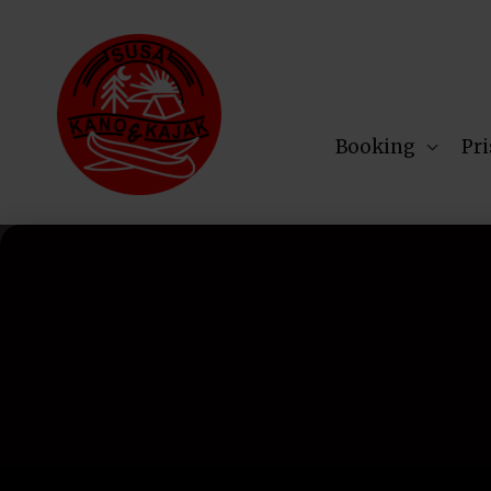
Gå
til
indholdet
Booking
Pri