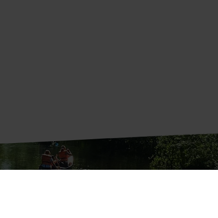
vning og svar på spørgsmål.
s en
mail
.