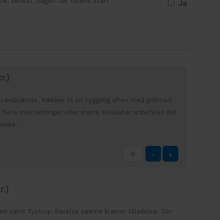
re, senest dagen før turens start
Ja
r.
)
træsbrænde. Rækker til en hyggelig aften med grillmad
 flere overnatninger eller større selskaber anbefales det
sække.
-
+
r.
)
åen samt Tystrup-Bavelse søerne kræver tilladelse. Der